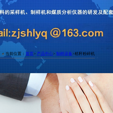
当前位置：
首页
>
产品中心
>
制样设备
>秸秆粉碎机