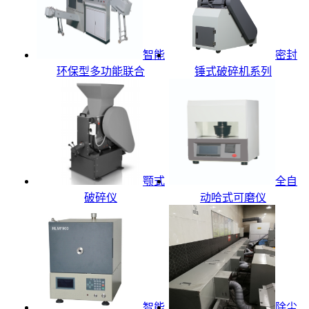
智能
密封
环保型多功能联合
锤式破碎机系列
颚式
全自
破碎仪
动哈式可磨仪
智能
除尘