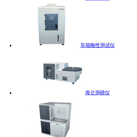
灰熔融性测试仪
库仑测硫仪