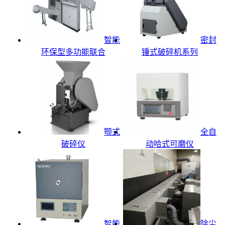
智能
密封
环保型多功能联合
锤式破碎机系列
颚式
全自
破碎仪
动哈式可磨仪
智能
除尘