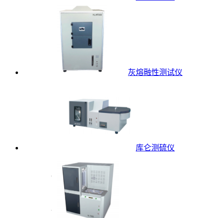
灰熔融性测试仪
库仑测硫仪